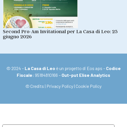
Second Pro-Am Invitational per La Casa di Leo: 25
giugno 2026
© 2024 –
La Casa di Leo
è un progetto di Eos aps –
Codice
Fiscale:
95184810166 –
Out-put Elise Analytics
© Credits
|
Privacy Policy
|
Cookie Policy