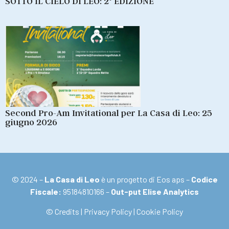
SOTTO IL CIELO DI LEO: 2° EDIZIONE
Second Pro-Am Invitational per La Casa di Leo: 25
giugno 2026
© 2024 –
La Casa di Leo
è un progetto di Eos aps –
Codice
Fiscale:
95184810166 –
Out-put Elise Analytics
© Credits
|
Privacy Policy
|
Cookie Policy