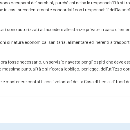
ossono occuparsi dei bambini, purché chi ne ha la responsabilità si trovi
e in casi precedentemente concordati con i responsabili dell’Associa
ntari sono autorizzati ad accedere alle stanze private in caso di eme
ioni di natura economica, sanitaria, alimentare ed inerenti a traspor
ora fosse necessario, un servizio navetta per gli ospiti che deve 
a massima puntualità e si ricorda l’obbligo, per legge, dell’utilizzo co
 e mantenere contatti con i volontari de La Casa di Leo al di fuori dei