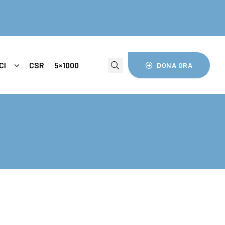
CI
CSR
5×1000
DONA ORA