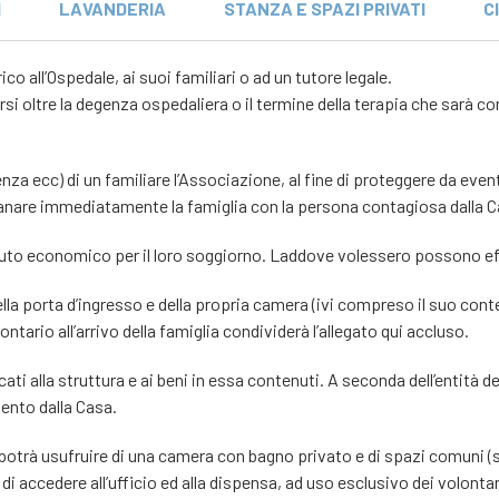
I
LAVANDERIA
STANZA E SPAZI PRIVATI
C
co all’Ospedale, ai suoi familiari o ad un tutore legale.
 oltre la degenza ospedaliera o il termine della terapia che sarà co
enza ecc) di un familiare l’Associazione, al fine di proteggere da event
ontanare immediatamente la famiglia con la persona contagiosa dalla C
ibuto economico per il loro soggiorno. Laddove volessero possono ef
della porta d’ingresso e della propria camera (ivi compreso il suo co
ontario all’arrivo della famiglia condividerà l’allegato qui accluso.
ati alla struttura e ai beni in essa contenuti. A seconda dell’entità d
ento dalla Casa.
a potrà usufruire di una camera con bagno privato e di spazi comuni (
 di accedere all’ufficio ed alla dispensa, ad uso esclusivo dei volontari