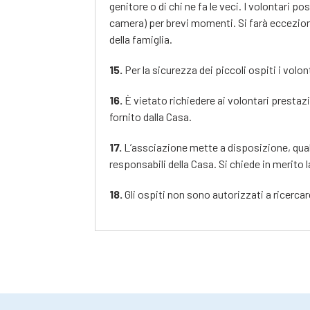
genitore o di chi ne fa le veci. I volontari p
camera) per brevi momenti. Si farà eccezion
della famiglia.
15.
Per la sicurezza dei piccoli ospiti i volo
16.
È vietato richiedere ai volontari prestaz
fornito dalla Casa.
17.
L’assciazione mette a disposizione, qual
responsabili della Casa. Si chiede in merito l
18.
Gli ospiti non sono autorizzati a ricercare