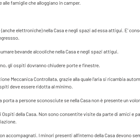
e alle famiglie che alloggiano in camper.
anche elettroniche) nella Casa e negli spazi ad essa attigui. E’ cons
ingressso.
umare bevande alcooliche nella Casa e negli spazi attigui.
no, gli ospiti dovranno chiudere porte e finestre.
ione Meccanica Controllata, grazie alla quale l’aria si ricambia aut
ospiti deve essere ridotta al minimo.
 la porta a persone sconosciute se nella Casa non è presente un volon
 Ospiti della Casa. Non sono consentite visite da parte di amici e pa
ciazione.
on accompagnati. I minori presenti all’interno della Casa devono sem