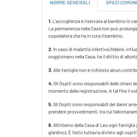
NORME GENERALI
SPAZI COMUN
1.
L’accoglienza è riservata al bambino in cari
La permanenza nella Casa non può prolungarsi
ospedaliera che ha in cura il bambino.
2.
In caso di malattia infettiva (febbre, influ
soggiornano nella Casa, ha il diritto di all
3.
Alle famiglie non è richiesto alcun contr
4.
Gli Ospiti sono responsabili delle chiavi 
momento della registrazione. A tal fine il vol
5.
Gli Ospiti sono responsabili dei danni arrec
prendere provvedimenti, tra cui l’allontanam
6.
All’interno della Casa di Leo ogni famigli
giardino). È fatto tuttavia divieto agli ospiti