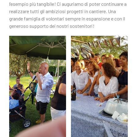
c
n
l’esempio più tangibile! Ci auguriamo di poter continuare a
e
di
realizzare tutti gli ambiziosi progetti in cantiere. Una
grande famiglia di volontari sempre in espansione e con il
b
vi
generoso supporto dei nostri sostenitori!
o
di
o
k