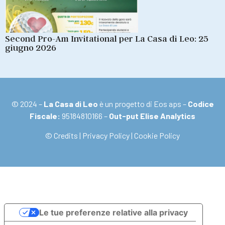
Second Pro-Am Invitational per La Casa di Leo: 25
giugno 2026
© 2024 –
La Casa di Leo
è un progetto di Eos aps –
Codice
Fiscale:
95184810166 –
Out-put Elise Analytics
© Credits
|
Privacy Policy
|
Cookie Policy
Le tue preferenze relative alla privacy