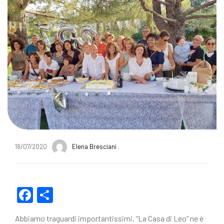
18/07/2020
Elena Bresciani
F
C
a
o
Abbiamo traguardi importantissimi, “La Casa di Leo” ne è