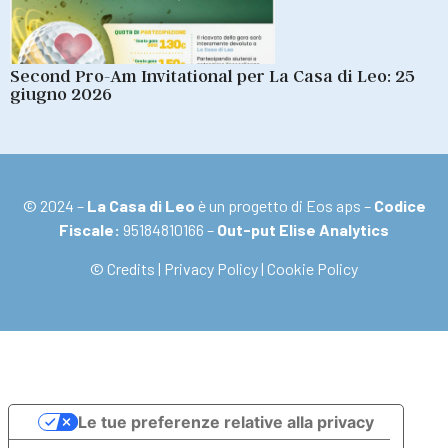
Second Pro-Am Invitational per La Casa di Leo: 25
giugno 2026
© 2024 –
La Casa di Leo
è un progetto di Eos aps –
Codice
Fiscale:
95184810166 –
Out-put Elise Analytics
© Credits
|
Privacy Policy
|
Cookie Policy
Le tue preferenze relative alla privacy