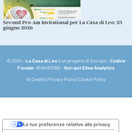
Second Pro-Am Invitational per La Casa di Leo: 25
giugno 2026
© 2024 –
La Casa di Leo
è un progetto di Eos aps –
Codice
Fiscale:
95184810166 –
Out-put Elise Analytics
© Credits
|
Privacy Policy
|
Cookie Policy
Le tue preferenze relative alla privacy