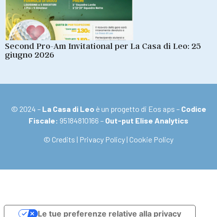
Second Pro-Am Invitational per La Casa di Leo: 25
giugno 2026
© 2024 –
La Casa di Leo
è un progetto di Eos aps –
Codice
Fiscale:
95184810166 –
Out-put Elise Analytics
© Credits
|
Privacy Policy
|
Cookie Policy
Le tue preferenze relative alla privacy