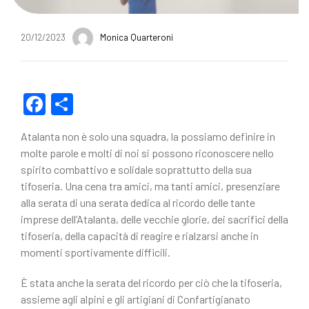
20/12/2023
Monica Quarteroni
F
C
a
o
Atalanta non è solo una squadra, la possiamo definire in
c
n
molte parole e molti di noi si possono riconoscere nello
e
di
spirito combattivo e solidale soprattutto della sua
tifoseria. Una cena tra amici, ma tanti amici, presenziare
b
vi
alla serata di una serata dedica al ricordo delle tante
o
di
imprese dell’Atalanta, delle vecchie glorie, dei sacrifici della
o
tifoseria, della capacità di reagire e rialzarsi anche in
momenti sportivamente difficili.
k
È stata anche la serata del ricordo per ciò che la tifoseria,
assieme agli alpini e gli artigiani di Confartigianato