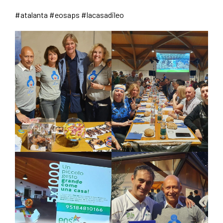
#atalanta
#eosaps
#lacasadileo