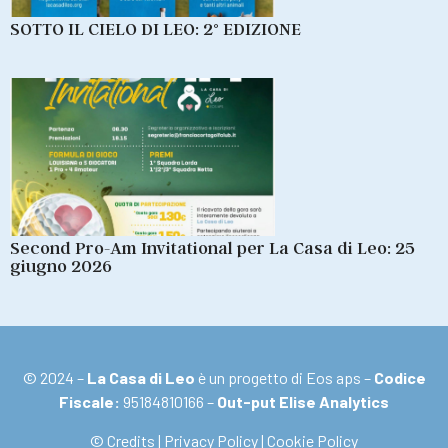
SOTTO IL CIELO DI LEO: 2° EDIZIONE
Second Pro-Am Invitational per La Casa di Leo: 25
giugno 2026
© 2024 –
La Casa di Leo
è un progetto di Eos aps –
Codice
Fiscale:
95184810166 –
Out-put Elise Analytics
© Credits
|
Privacy Policy
|
Cookie Policy