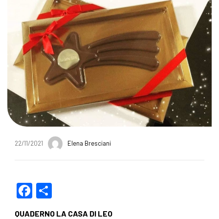
22/11/2021
Elena Bresciani
F
C
a
o
QUADERNO LA CASA DI LEO