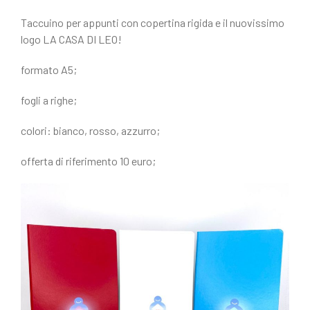
c
n
e
di
Taccuino per appunti con copertina rigida e il nuovissimo
logo LA CASA DI LEO!
b
vi
o
di
formato A5;
o
fogli a righe;
k
colori: bianco, rosso, azzurro;
offerta di riferimento 10 euro;