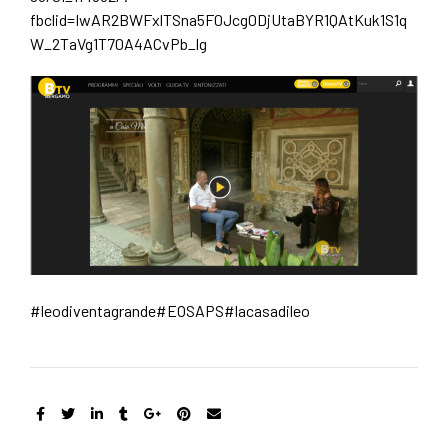
o
fbclid=IwAR2BWFxlTSna5F0Jcg0DjUtaBYR1QAtKuk1S1q
W_2TaVg1T70A4ACvPb_lg
k
#leodiventagrande
#EOSAPS
#lacasadileo