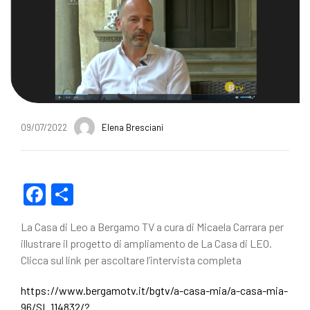
09/07/2022
Elena Bresciani
F
C
a
o
La Casa di Leo a Bergamo TV a cura di Micaela Carrara per
c
n
illustrare il progetto di ampliamento de La Casa di LEO.
e
di
Clicca sul link per ascoltare l’intervista completa
b
vi
https://www.bergamotv.it/bgtv/a-casa-mia/a-casa-mia-
o
di
96/SI_114832/?