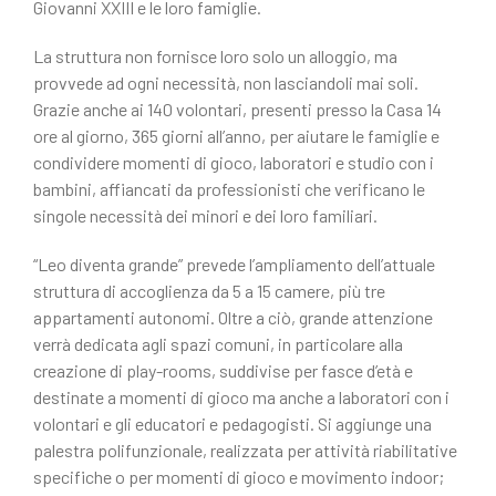
Giovanni XXIII e le loro famiglie.
o
di
o
La struttura non fornisce loro solo un alloggio, ma
provvede ad ogni necessità, non lasciandoli mai soli.
k
Grazie anche ai 140 volontari, presenti presso la Casa 14
ore al giorno, 365 giorni all’anno, per aiutare le famiglie e
condividere momenti di gioco, laboratori e studio con i
bambini, affiancati da professionisti che verificano le
singole necessità dei minori e dei loro familiari.
“Leo diventa grande” prevede l’ampliamento dell’attuale
struttura di accoglienza da 5 a 15 camere, più tre
appartamenti autonomi. Oltre a ciò, grande attenzione
verrà dedicata agli spazi comuni, in particolare alla
creazione di play-rooms, suddivise per fasce d’età e
destinate a momenti di gioco ma anche a laboratori con i
volontari e gli educatori e pedagogisti. Si aggiunge una
palestra polifunzionale, realizzata per attività riabilitative
specifiche o per momenti di gioco e movimento indoor;