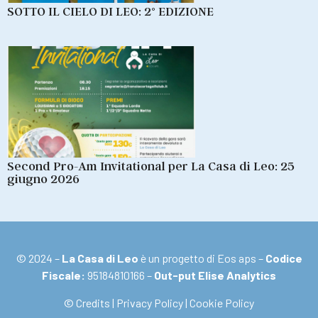
SOTTO IL CIELO DI LEO: 2° EDIZIONE
Second Pro-Am Invitational per La Casa di Leo: 25
giugno 2026
© 2024 –
La Casa di Leo
è un progetto di Eos aps –
Codice
Fiscale:
95184810166 –
Out-put Elise Analytics
© Credits
|
Privacy Policy
|
Cookie Policy