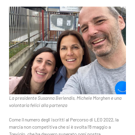
c
n
e
di
b
vi
o
di
o
k
La presidente Susanna Berlendis, Michele Morghen e una
volontaria felici alla partenza
Come il numero degli iscritti al Percorso di LEO 2022, la
marcia non competitiva che si è svolta l’8 maggio a
Treviolo, che ha davvero superato ogni nostra