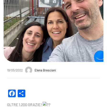
19/05/2022
Elena Bresciani
F
C
a
o
OLTRE 1.200 GRAZIE!