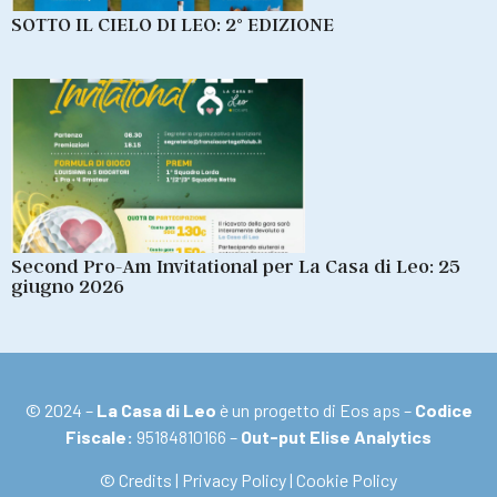
SOTTO IL CIELO DI LEO: 2° EDIZIONE
Second Pro-Am Invitational per La Casa di Leo: 25
giugno 2026
© 2024 –
La Casa di Leo
è un progetto di Eos aps –
Codice
Fiscale:
95184810166 –
Out-put Elise Analytics
© Credits
|
Privacy Policy
|
Cookie Policy