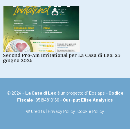
Second Pro-Am Invitational per La Casa di Leo: 25
giugno 2026
© 2024 –
La Casa di Leo
è un progetto di Eos aps –
Codice
Fiscale:
95184810166 –
Out-put Elise Analytics
© Credits
|
Privacy Policy
|
Cookie Policy