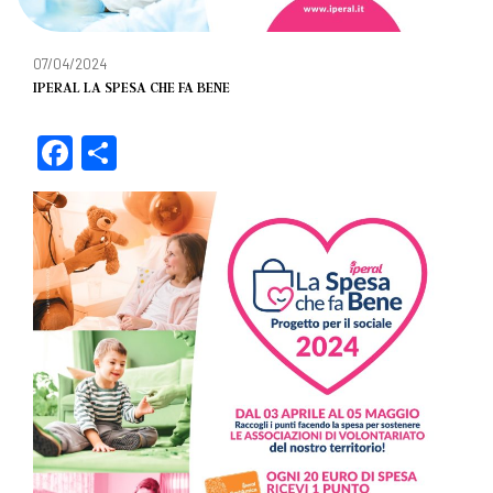
07/04/2024
IPERAL LA SPESA CHE FA BENE
F
C
a
o
c
n
e
di
b
vi
o
di
o
k