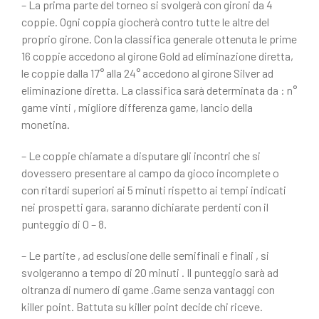
– La prima parte del torneo si svolgerà con gironi da 4
coppie. Ogni coppia giocherà contro tutte le altre del
proprio girone. Con la classifica generale ottenuta le prime
16 coppie accedono al girone Gold ad eliminazione diretta,
le coppie dalla 17° alla 24° accedono al girone Silver ad
eliminazione diretta. La classifica sarà determinata da : n°
game vinti , migliore differenza game, lancio della
monetina.
– Le coppie chiamate a disputare gli incontri che si
dovessero presentare al campo da gioco incomplete o
con ritardi superiori ai 5 minuti rispetto ai tempi indicati
nei prospetti gara, saranno dichiarate perdenti con il
punteggio di 0 – 8.
– Le partite , ad esclusione delle semifinali e finali , si
svolgeranno a tempo di 20 minuti . Il punteggio sarà ad
oltranza di numero di game .Game senza vantaggi con
killer point. Battuta su killer point decide chi riceve.