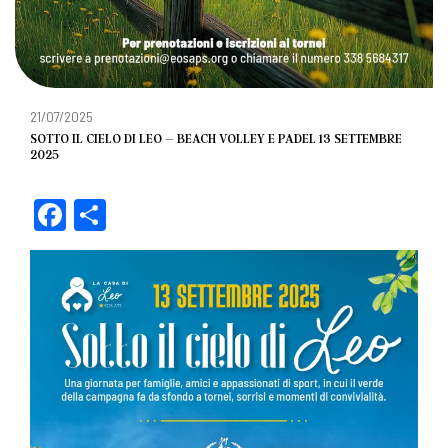
21/07/2025
SOTTO IL CIELO DI LEO – BEACH VOLLEY E PADEL 13 SETTEMBRE
2025
F
C
a
o
c
n
e
di
b
vi
o
di
o
k