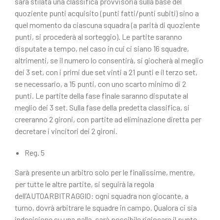
sarà stilata una classifica provvisoria sulla base del
quoziente punti acquisito (punti fatti/punti subiti) sino a
quel momento da ciascuna squadra (a parità di quoziente
punti, si procederà al sorteggio). Le partite saranno
disputate a tempo, nel caso in cui ci siano 16 squadre,
altrimenti, se il numero lo consentirà, si giocherà al meglio
dei 3 set, con i primi due set vinti a 21 punti e il terzo set,
se necessario, a 15 punti, con uno scarto minimo di 2
punti. Le partite della fase finale saranno disputate al
meglio dei 3 set. Sulla fase della predetta classifica, si
creeranno 2 gironi, con partite ad eliminazione diretta per
decretare i vincitori dei 2 gironi.
Reg. 5
Sarà presente un arbitro solo per le finalissime, mentre,
per tutte le altre partite, si seguirà la regola
dell’AUTOARBITRAGGIO: ogni squadra non giocante, a
turno, dovrà arbitrare le squadre in campo. Qualora ci sia
indecisione su una palla, sarà possibile rigiocare il punto.