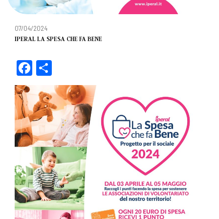
07/04/2024
IPERAL LA SPESA CHE FA BENE
F
C
a
o
c
n
e
di
b
vi
o
di
o
k