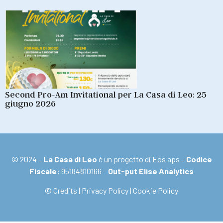
Second Pro-Am Invitational per La Casa di Leo: 25
giugno 2026
© 2024 –
La Casa di Leo
è un progetto di Eos aps –
Codice
Fiscale:
95184810166 –
Out-put Elise Analytics
© Credits
|
Privacy Policy
|
Cookie Policy