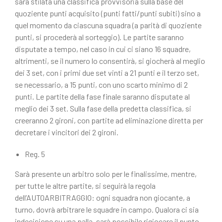
sarà stilata una classifica provvisoria sulla base del
quoziente punti acquisito (punti fatti/punti subiti) sino a
quel momento da ciascuna squadra (a parità di quoziente
punti, si procederà al sorteggio). Le partite saranno
disputate a tempo, nel caso in cui ci siano 16 squadre,
altrimenti, se il numero lo consentirà, si giocherà al meglio
dei 3 set, con i primi due set vinti a 21 punti e il terzo set,
se necessario, a 15 punti, con uno scarto minimo di 2
punti. Le partite della fase finale saranno disputate al
meglio dei 3 set. Sulla fase della predetta classifica, si
creeranno 2 gironi, con partite ad eliminazione diretta per
decretare i vincitori dei 2 gironi.
Reg. 5
Sarà presente un arbitro solo per le finalissime, mentre,
per tutte le altre partite, si seguirà la regola
dell’AUTOARBITRAGGIO: ogni squadra non giocante, a
turno, dovrà arbitrare le squadre in campo. Qualora ci sia
indecisione su una palla, sarà possibile rigiocare il punto.