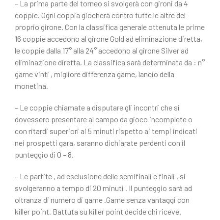
– La prima parte del torneo si svolgerà con gironi da 4
coppie. Ogni coppia giocherà contro tutte le altre del
proprio girone. Con la classifica generale ottenuta le prime
16 coppie accedono al girone Gold ad eliminazione diretta,
le coppie dalla 17° alla 24° accedono al girone Silver ad
eliminazione diretta. La classifica sarà determinata da : n°
game vinti , migliore differenza game, lancio della
monetina.
– Le coppie chiamate a disputare gli incontri che si
dovessero presentare al campo da gioco incomplete o
con ritardi superiori ai 5 minuti rispetto ai tempi indicati
nei prospetti gara, saranno dichiarate perdenti con il
punteggio di 0 – 8.
– Le partite , ad esclusione delle semifinali e finali , si
svolgeranno a tempo di 20 minuti . Il punteggio sarà ad
oltranza di numero di game .Game senza vantaggi con
killer point. Battuta su killer point decide chi riceve.