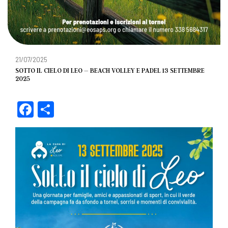
21/07/2025
SOTTO IL CIELO DI LEO – BEACH VOLLEY E PADEL 13 SETTEMBRE
2025
F
C
a
o
c
n
e
di
b
vi
o
di
o
k