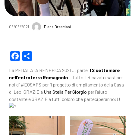
05/08/2021
Elena Bresciani
F
C
a
o
La PEDALATA BENEFICA 2021 … parte i
l 2 settembre
c
n
nell’entroterra Romagnolo…
Tutto il Ricavato sarà per
e
di
noi di #EOSAPS per il progetto di ampliamento della Casa
di Leo. GRAZIE a
b
vi
Una Stella Per Giorgio
per l’aiuto
costante e GRAZIE a tutti coloro che parteciperanno!!!
o
di
o
k