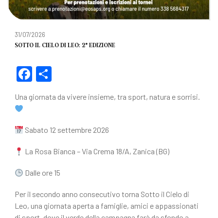
31/07/2026
SOTTO IL CIELO DI LEO: 2° EDIZIONE
F
C
a
o
Una giornata da vivere insieme, tra sport, natura e sorrisi.
c
n
e
di
Sabato 12 settembre 2026
b
vi
o
di
La Rosa Bianca – Via Crema 18/A, Zanica (BG)
o
Dalle ore 15
k
Per il secondo anno consecutivo torna Sotto il Cielo di
Leo, una giornata aperta a famiglie, amici e appassionati
di sport, dove il verde della campagna farà da sfondo a