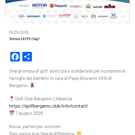
19/05/2026
Torna LEO’S Cup!
F
C
a
o
Una giornata di golf, amicizia e solidarietà per sostenere le
c
n
famiglie dei bambini in cura al Papa Giovanni XXIII di
e
di
Bergamo.
b
vi
Golf Club Bergamo L’Albenza
o
di
https://golfbergamo.club/info/contatti
o
7 giugno 2026
k
Gioca, partecipa, sostieni.
Ogni swing può fare la differenza.