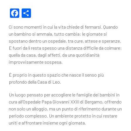
F
C
a
o
Ci sono momenti in cui la vita chiede di fermarsi. Quando
c
n
un bambino si ammala, tutto cambia: le giornate si
e
di
spostano dentro un ospedale, tra cure, attese e speranze.
E fuori da lì resta spesso una distanza difficile da colmare:
b
vi
quella da casa, dagli affetti, da una quotidianità
o
di
improvvisamente sospesa.
o
È proprio in questo spazio che nasce il senso più
k
profondo della Casa di Leo.
Un luogo pensato per accogliere le famiglie dei bambini in
cura all’Ospedale Papa Giovanni XXIII di Bergamo, offrendo
non solo un alloggio, ma un punto di riferimento durante un
periodo complesso. Un ambiente protetto in cui restare
uniti e affrontare insieme ogni giornata.