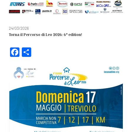
24/03/2026
Torna il Percorso di Leo 2026: 6° edition!
F
C
a
o
c
n
e
di
b
vi
o
di
o
k