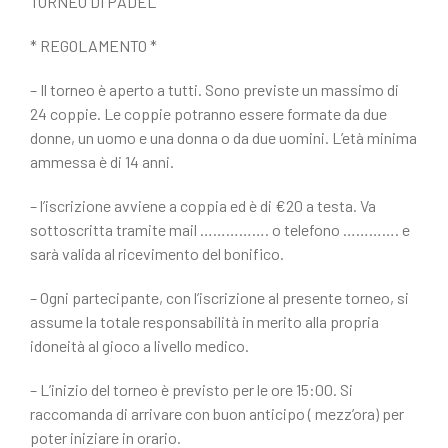
TORNEO DI PADEL
* REGOLAMENTO *
– Il torneo è aperto a tutti. Sono previste un massimo di
24 coppie. Le coppie potranno essere formate da due
donne, un uomo e una donna o da due uomini. L’età minima
ammessa è di 14 anni.
– l’iscrizione avviene a coppia ed è di €20 a testa. Va
sottoscritta tramite mail ……………. o telefono …………. e
sarà valida al ricevimento del bonifico.
– Ogni partecipante, con l’iscrizione al presente torneo, si
assume la totale responsabilità in merito alla propria
idoneità al gioco a livello medico.
– L’inizio del torneo è previsto per le ore 15:00. Si
raccomanda di arrivare con buon anticipo ( mezz’ora) per
poter iniziare in orario.