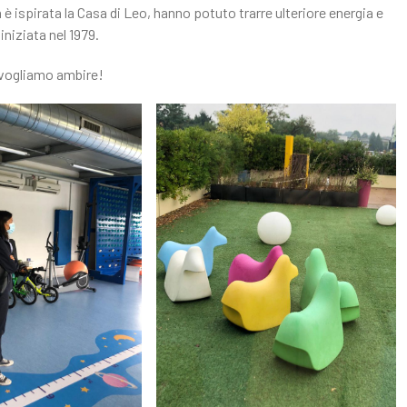
è ispirata la Casa di Leo, hanno potuto trarre ulteriore energia e
niziata nel 1979.
i vogliamo ambire!