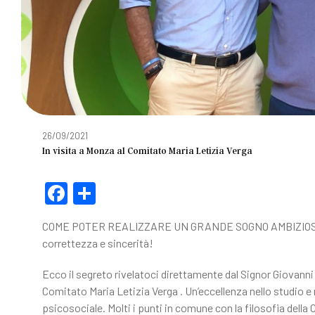
26/09/2021
In visita a Monza al Comitato Maria Letizia Verga
F
C
a
o
COME POTER REALIZZARE UN GRANDE SOGNO AMBIZIOSO:
c
n
correttezza e sincerità!
e
di
Ecco il segreto rivelatoci direttamente dal Signor Giovann
b
vi
Comitato Maria Letizia Verga . Un’eccellenza nello studio e
o
di
psicosociale. Molti i punti in comune con la filosofia della C