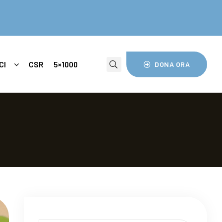
CI
CSR
5×1000
DONA ORA