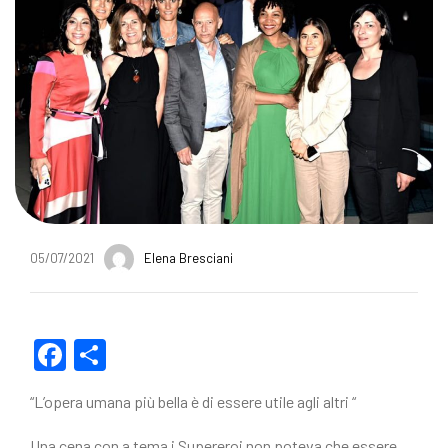
05/07/2021
Elena Bresciani
F
C
a
o
“L’opera umana più bella è di essere utile agli altri “
c
n
Una cena con a tema i Supereroi non poteva che essere