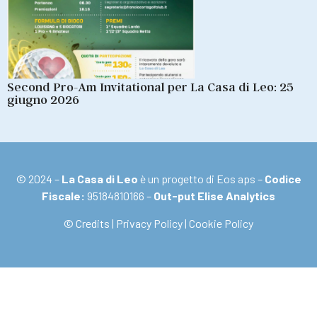
Second Pro-Am Invitational per La Casa di Leo: 25
giugno 2026
© 2024 –
La Casa di Leo
è un progetto di Eos aps –
Codice
Fiscale:
95184810166 –
Out-put Elise Analytics
© Credits
|
Privacy Policy
|
Cookie Policy