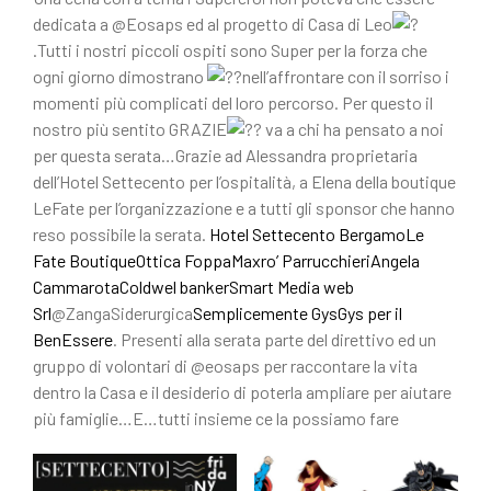
e
di
dedicata a @Eosaps ed al progetto di Casa di Leo
b
vi
.Tutti i nostri piccoli ospiti sono Super per la forza che
o
di
ogni giorno dimostrano
nell’affrontare con il sorriso i
o
momenti più complicati del loro percorso. Per questo il
nostro più sentito GRAZIE
va a chi ha pensato a noi
k
per questa serata…Grazie ad Alessandra proprietaria
dell’Hotel Settecento per l’ospitalità, a Elena della boutique
LeFate per l’organizzazione e a tutti gli sponsor che hanno
reso possibile la serata.
Hotel Settecento Bergamo
Le
Fate Boutique
Ottica Foppa
Maxro’ Parrucchieri
Angela
Cammarota
Coldwel banker
Smart Media web
Srl
@ZangaSiderurgica
Semplicemente Gys
Gys per il
BenEssere
. Presenti alla serata parte del direttivo ed un
gruppo di volontari di @eosaps per raccontare la vita
dentro la Casa e il desiderio di poterla ampliare per aiutare
più famiglie…E…tutti insieme ce la possiamo fare