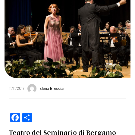
11/11/2017
Elena Bresciani
F
C
a
o
Teatro del Seminario di Bergamo