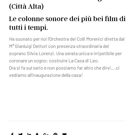
c
n
(Città Alta)
e
di
Le colonne sonore dei più bei film di
b
vi
tutti i tempi.
o
di
o
Ha suonato per noi l’Orchestra dei Colli Morenici diretta dal
M° Gianluigi Dettori con presenza straordinaria del
k
soprano Silvia Lorenzi. Una serata unica e irripetibile per
coronare un sogno: costruire La Casa di Leo.
Ora si fa sul serio e non possiamo far altro che dirvi….ci
vediamo all’inaugurazione della casa!