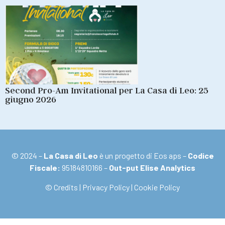
Second Pro-Am Invitational per La Casa di Leo: 25
giugno 2026
© 2024 –
La Casa di Leo
è un progetto di Eos aps –
Codice
Fiscale:
95184810166 –
Out-put Elise Analytics
© Credits
|
Privacy Policy
|
Cookie Policy