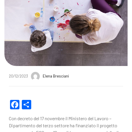
20/12/2023
Elena Bresciani
F
C
a
o
Con decreto del 17 novembre il Ministero del Lavoro –
c
n
Dipartimento del terzo settore ha finanziato il progetto