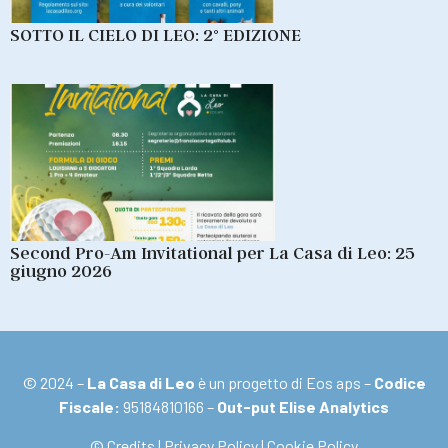
SOTTO IL CIELO DI LEO: 2° EDIZIONE
Second Pro-Am Invitational per La Casa di Leo: 25
giugno 2026
© 2024 –
La Casa di Leo
è un progetto di Eos aps –
Codice
Fiscale:
95184810166 –
Out-put Elise Analytics
© Credits
|
Privacy Policy
|
Cookie Policy