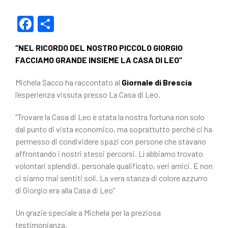
F
C
a
o
“NEL RICORDO DEL NOSTRO PICCOLO GIORGIO
c
n
FACCIAMO GRANDE INSIEME LA CASA DI LEO”
e
di
Michela Sacco ha raccontato al
Giornale di Brescia
b
vi
l’esperienza vissuta presso La Casa di Leo.
o
di
“Trovare la Casa di Leo è stata la nostra fortuna non solo
o
dal punto di vista economico, ma soprattutto perché ci ha
k
permesso di condividere spazi con persone che stavano
affrontando i nostri stessi percorsi. Lì abbiamo trovato
volontari splendidi, personale qualificato, veri amici. E non
ci siamo mai sentiti soli. La vera stanza di colore azzurro
di Giorgio era alla Casa di Leo”
Un grazie speciale a Michela per la preziosa
testimonianza.