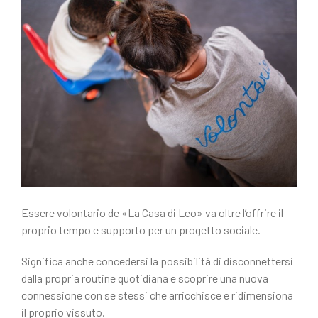
c
n
e
di
b
vi
o
di
o
k
Essere volontario de «La Casa di Leo» va oltre l’offrire il
proprio tempo e supporto per un progetto sociale.
Significa anche concedersi la possibilità di disconnettersi
dalla propria routine quotidiana e scoprire una nuova
connessione con se stessi che arricchisce e ridimensiona
il proprio vissuto.