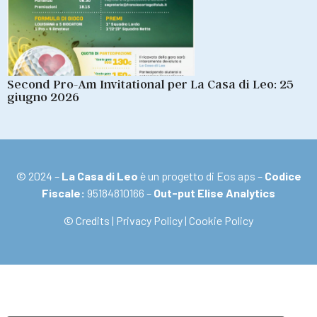
Second Pro-Am Invitational per La Casa di Leo: 25
giugno 2026
© 2024 –
La Casa di Leo
è un progetto di Eos aps –
Codice
Fiscale:
95184810166 –
Out-put Elise Analytics
© Credits
|
Privacy Policy
|
Cookie Policy