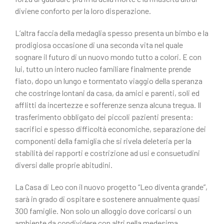
diviene conforto per la loro disperazione.
L’altra faccia della medaglia spesso presenta un bimbo e la
prodigiosa occasione di una seconda vita nel quale
sognare il futuro di un nuovo mondo tutto a colori. E con
lui, tutto un intero nucleo familiare finalmente prende
fiato, dopo un lungo e tormentato viaggio della speranza
che costringe lontani da casa, da amici e parenti, soli ed
afflitti da incertezze e sofferenze senza alcuna tregua. Il
trasferimento obbligato dei piccoli pazienti presenta:
sacrifici e spesso difficoltà economiche, separazione dei
componenti della famiglia che si rivela deleteria per la
stabilità dei rapporti e costrizione ad usi e consuetudini
diversi dalle proprie abitudini.
La Casa di Leo con il nuovo progetto “Leo diventa grande”,
sarà in grado di ospitare e sostenere annualmente quasi
300 famiglie. Non solo un alloggio dove coricarsi o un
ambiente da condividere con altri nella medesima