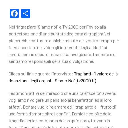
F
C
a
o
Nel ringraziare “Siamo noi” e TV 2000 per l’invito alla
c
n
partecipazione di una puntata dedicata ai trapianti, ci
e
di
piacerebbe catturare qualche minuto del vostro tempo per
farvi ascoltare nel video gli interventi degli addetti ai
b
vi
lavori, perché questo tema ci coinvolge direttamente e ci
o
di
sentiamo responsabili della sua divulgazione.
o
Clicca sul link e guarda l’intervista:
Trapianti: il valore della
k
donazione degli organi – Siamo Noi (tv2000.it)
Testimoni attivi del miracolo che una tale “scelta” avvera,
vogliamo rivolgere un pensiero ai benefattori ed ai loro
affetti. Donare vuol dire amare ed il trapianto è il frutto di
una forma d’amore oltre i confini. Famiglie colpite dalla
tragedia per la scomparsa del proprio caro, trovano la
forza di guardare più in là della morte e la rinascita altrui