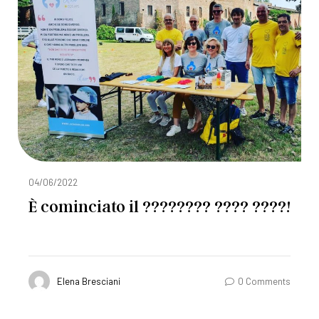
04/06/2022
È cominciato il ???????? ???? ????!
Elena Bresciani
0 Comments