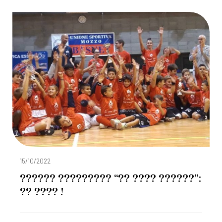
15/10/2022
?????? ????????? “?? ???? ??????”:
?? ???? !