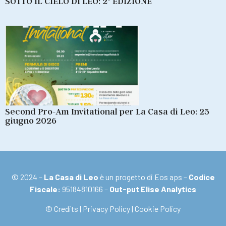
SOTTO IL CIELO DI LEO: 2° EDIZIONE
Second Pro-Am Invitational per La Casa di Leo: 25
giugno 2026
© 2024 –
La Casa di Leo
è un progetto di Eos aps –
Codice
Fiscale:
95184810166 –
Out-put Elise Analytics
© Credits
|
Privacy Policy
|
Cookie Policy