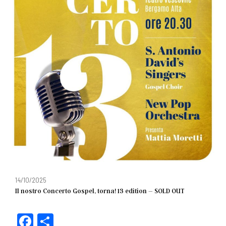
14/10/2025
Il nostro Concerto Gospel, torna! 13 edition – SOLD OUT
F
C