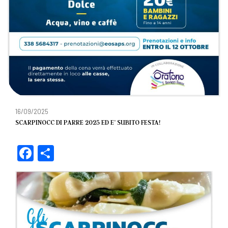
16/09/2025
SCARPINOCC DI PARRE 2025 ED E’ SUBITO FESTA!
F
C
a
o
c
n
e
di
b
vi