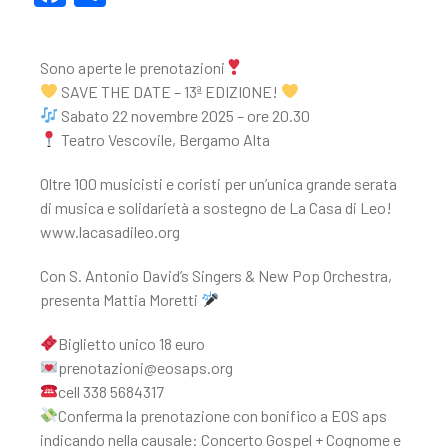
a
o
c
n
Sono aperte le prenotazioni
e
di
SAVE THE DATE – 13ª EDIZIONE!
b
vi
Sabato 22 novembre 2025 – ore 20.30
Teatro Vescovile, Bergamo Alta
o
di
o
Oltre 100 musicisti e coristi per un’unica grande serata
k
di musica e solidarietà a sostegno de La Casa di Leo!
www.lacasadileo.org
Con S. Antonio David’s Singers & New Pop Orchestra,
presenta Mattia Moretti
Biglietto unico 18 euro
prenotazioni@eosaps.org
cell 338 5684317
Conferma la prenotazione con bonifico a EOS aps
indicando nella causale: Concerto Gospel + Cognome e