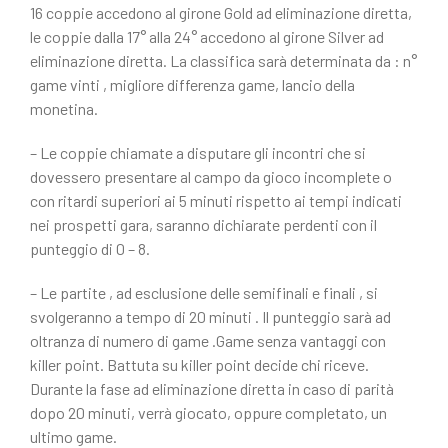
16 coppie accedono al girone Gold ad eliminazione diretta,
le coppie dalla 17° alla 24° accedono al girone Silver ad
eliminazione diretta. La classifica sarà determinata da : n°
game vinti , migliore differenza game, lancio della
monetina.
– Le coppie chiamate a disputare gli incontri che si
dovessero presentare al campo da gioco incomplete o
con ritardi superiori ai 5 minuti rispetto ai tempi indicati
nei prospetti gara, saranno dichiarate perdenti con il
punteggio di 0 – 8.
– Le partite , ad esclusione delle semifinali e finali , si
svolgeranno a tempo di 20 minuti . Il punteggio sarà ad
oltranza di numero di game .Game senza vantaggi con
killer point. Battuta su killer point decide chi riceve.
Durante la fase ad eliminazione diretta in caso di parità
dopo 20 minuti, verrà giocato, oppure completato, un
ultimo game.