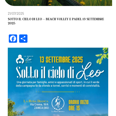
21/07/2025
SOTTO IL CIELO DI LEO – BEACH VOLLEY E PADEL 13 SETTEMBRE
2025
F
C
a
o
c
n
e
di
b
vi
o
di
o
k