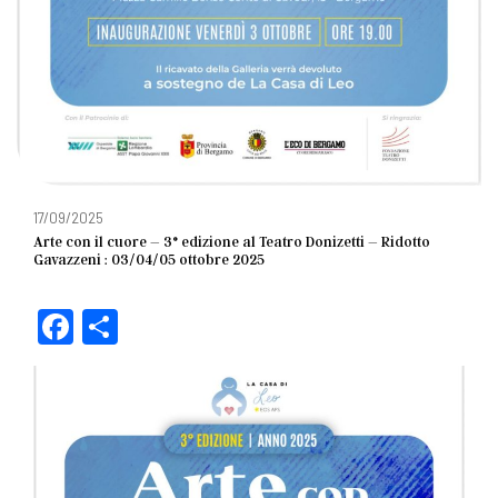
17/09/2025
Arte con il cuore – 3° edizione al Teatro Donizetti – Ridotto
Gavazzeni : 03/04/05 ottobre 2025
F
C
a
o
c
n
e
di
b
vi